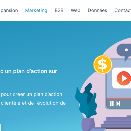
pansion
Marketing
B2B
Web
Données
Contac
 un plan d’action sur
, pour créer un plan d’action
clientèle et de l’évolution de