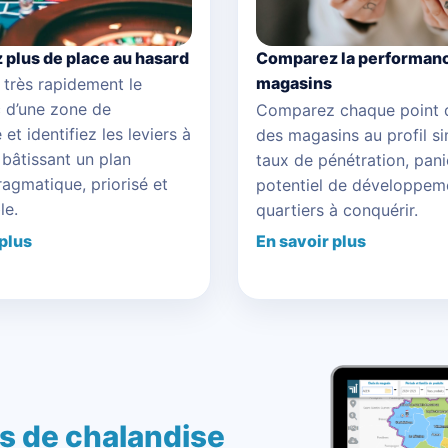
z plus de place au hasard
Comparez la performanc
magasins
 très rapidement le
c d’une zone de
Comparez chaque point 
et identifiez les leviers à
des magasins au profil sim
 bâtissant un plan
taux de pénétration, pan
ragmatique, priorisé et
potentiel de développem
le.
quartiers à conquérir.
 plus
En savoir plus
es de chalandise