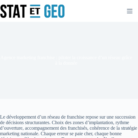
Passer
au
contenu
Agence marketing franchise : piloter la croissance d’un réseau grâce
à la donnée
Le développement d’un réseau de franchise repose sur une succession
de décisions structurantes. Choix des zones d’implantation, rythme
d’ouverture, accompagnement des franchisés, cohérence de la stratégie
marketing nationale. Chaque erreur se paie cher, chaque bonne