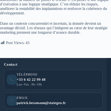
d’exécution à une logique stratégique. C’est réduire les risques,
améliorer la rentabilité des implantations et renforcer la cohérence du
développement.
Dans un contexte concurrentiel et incertain, la donnée devient un
avantage décisif. Les réseaux qui l’intègrent au cœur de leur stratégie
marketing prennent une longueur d’avance durable.
Post Views:
43
Contact
TÉLÉPHONE
📞
+33 6 42 22 99 48
Lun–Ven : 9h–18h
EMAIL
✉️
patrick.bessmann@stategeo.fr